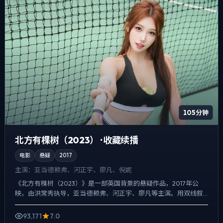
105分钟
北方有棵树（2023） · 收藏续播
电影
悬疑
2017
主演：
亚当·德赖弗、河正宇、廖凡、倪妮
《北方有棵树（2023）》是一部英国背景的悬疑作品，2017年公
映，由洪常秀执导，亚当·德赖弗、河正宇、廖凡等主演。用双线叙
事把过去与现在拧成一股绳，爱情线并不喧宾夺主，却成为...
93,171
7.0