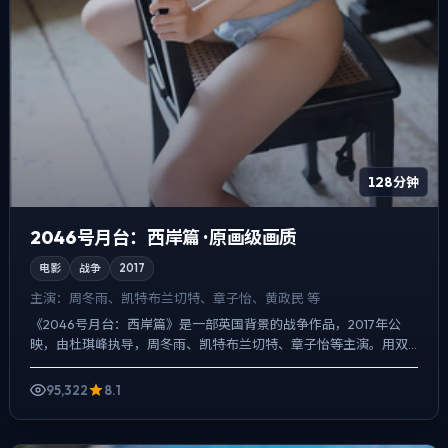
128分钟
2046号月台：西岸篇 · 原画级画质
电影
战争
2017
主演：
周冬雨、凯特·布兰切特、章子怡、黄政民 等
《2046号月台：西岸篇》是一部英国背景的战争作品，2017年公
映，由杜琪峰执导，周冬雨、凯特·布兰切特、章子怡等主演。用双
线叙事把过去与现在拧成一股绳，爱情线并不喧宾夺主，却...
95,322
8.1