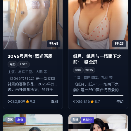
99:48
99:23
2046号月台 · 蓝光画质
纸月、纸月与一场南下之
前 · 一键全屏
电影
2025
电影
2025
主演：
易烊千玺、大鹏 等
主演：
菅田将晖、孔刘 等
《2046号月台》是一部泰国
背景的喜剧作品，2025年公
《纸月、纸月与一场南下之
映，由朴赞郁执导，易烊千
前》是一部中国台湾背景的奇
玺、大鹏、周迅等主演。配乐
幻作品，2025年公映，由乌
克制，关键场面反而以环境声
尔善执导，菅田将晖、孔刘、
82,809
9.3
36,816
8.7
喜剧
奇幻
托情绪，冲突...
谭卓等主演。节奏先抑后扬，
前半段铺陈日常...
泰国
西班
高分
连载中