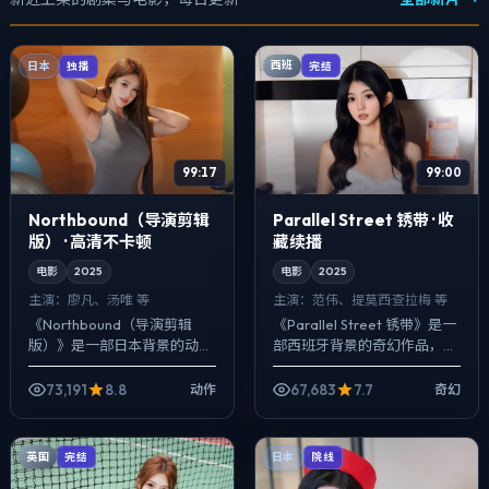
西班
日本
完结
独播
99:17
99:00
Northbound（导演剪辑
Parallel Street 锈带 · 收
版） · 高清不卡顿
藏续播
电影
2025
电影
2025
主演：
廖凡、汤唯 等
主演：
范伟、提莫西·查拉梅 等
《Northbound（导演剪辑
《Parallel Street 锈带》是一
版）》是一部日本背景的动作
部西班牙背景的奇幻作品，
作品，2025年公映，由郭帆
2025年公映，由宫崎骏执
执导，廖凡、汤唯、大鹏等主
导，范伟、提莫西·查拉梅、朱
73,191
8.8
67,683
7.7
动作
奇幻
演。在类型片框架里埋入作者
一龙等主演。把城市当作...
式旁白...
英国
完结
日本
院线