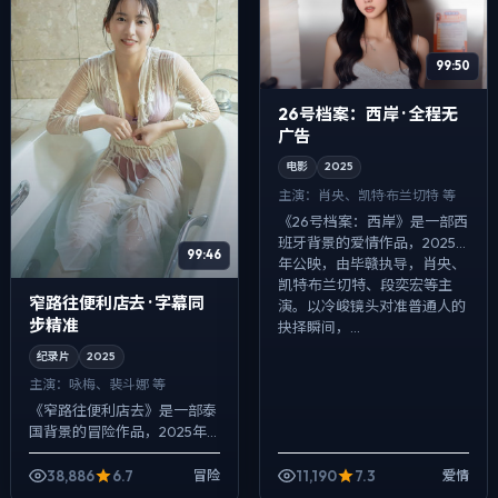
99:50
26号档案：西岸 · 全程无
广告
电影
2025
主演：
肖央、凯特·布兰切特 等
《26号档案：西岸》是一部西
班牙背景的爱情作品，2025
99:46
年公映，由毕赣执导，肖央、
凯特·布兰切特、段奕宏等主
窄路往便利店去 · 字幕同
演。以冷峻镜头对准普通人的
步精准
抉择瞬间，...
纪录片
2025
主演：
咏梅、裴斗娜 等
《窄路往便利店去》是一部泰
国背景的冒险作品，2025年
公映，由贾樟柯执导，咏梅、
裴斗娜、任素汐等主演。配乐
38,886
6.7
11,190
7.3
冒险
爱情
克制，关键场面反而以环境声