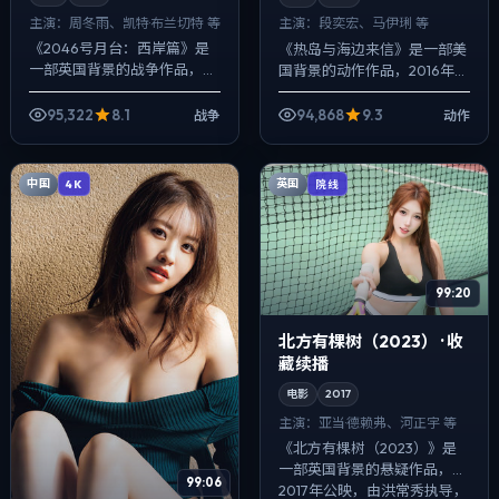
主演：
周冬雨、凯特·布兰切特 等
主演：
段奕宏、马伊琍 等
《2046号月台：西岸篇》是
《热岛与海边来信》是一部美
一部英国背景的战争作品，
国背景的动作作品，2016年公
2017年公映，由杜琪峰执导，
映，由杜琪峰执导，段奕宏、
周冬雨、凯特·布兰切特、章子
马伊琍、大鹏等主演。配乐克
95,322
8.1
94,868
9.3
战争
动作
怡等主演。用双线叙事把过去
制，关键场面反而以环境声托
与现在拧...
情绪，动作...
中国
英国
4K
院线
99:20
北方有棵树（2023） · 收
藏续播
电影
2017
主演：
亚当·德赖弗、河正宇 等
《北方有棵树（2023）》是
一部英国背景的悬疑作品，
99:06
2017年公映，由洪常秀执导，