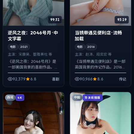
99:31
93:19
逆风之夜：2046号月 · 中
当锈带遇见便利店 · 流畅
文字幕
加载
电影
2021
电影
2016
主演：
宋康昊、蕾雅·赛杜 等
主演：
赵涛、段奕宏 等
《逆风之夜：2046号月》是
《当锈带遇见便利店》是一部
一部美国背景的喜剧作品，
英国背景的传记作品，2016年
2021年公映，由宁浩执导，宋
公映，由贾樟柯执导，赵涛、
康昊、蕾雅·赛杜、菅田将晖等
段奕宏、黄政民等主演。以冷
92,379
6.8
90,966
8.6
喜剧
传记
主演。用双线叙事把过去与现
峻镜头对准普通人的抉择瞬
在拧成一...
间，冲突并非...
西班
中国
4K
导演剪辑版