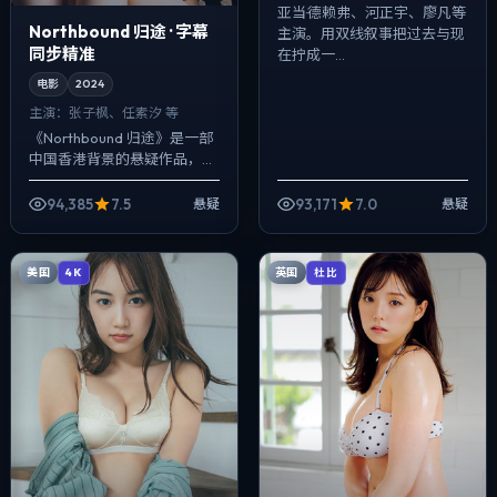
亚当·德赖弗、河正宇、廖凡等
Northbound 归途 · 字幕
主演。用双线叙事把过去与现
同步精准
在拧成一...
电影
2024
主演：
张子枫、任素汐 等
《Northbound 归途》是一部
中国香港背景的悬疑作品，
2024年公映，由乌尔善执
导，张子枫、任素汐、周冬雨
94,385
7.5
93,171
7.0
悬疑
悬疑
等主演。强调群像而非单一英
雄，配...
美国
英国
4K
杜比