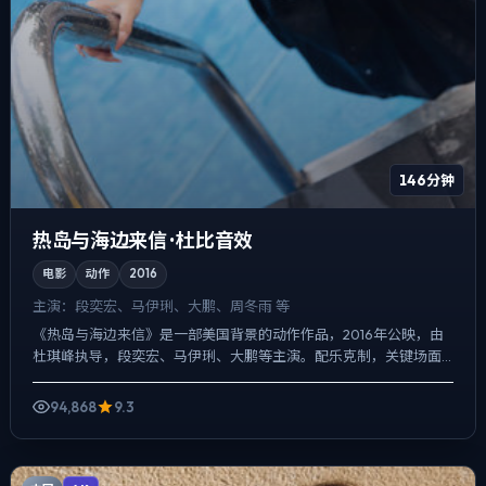
146分钟
热岛与海边来信 · 杜比音效
电影
动作
2016
主演：
段奕宏、马伊琍、大鹏、周冬雨 等
《热岛与海边来信》是一部美国背景的动作作品，2016年公映，由
杜琪峰执导，段奕宏、马伊琍、大鹏等主演。配乐克制，关键场面
反而以环境声托情绪，动作戏服务于叙事节点，每场打斗都改变...
94,868
9.3