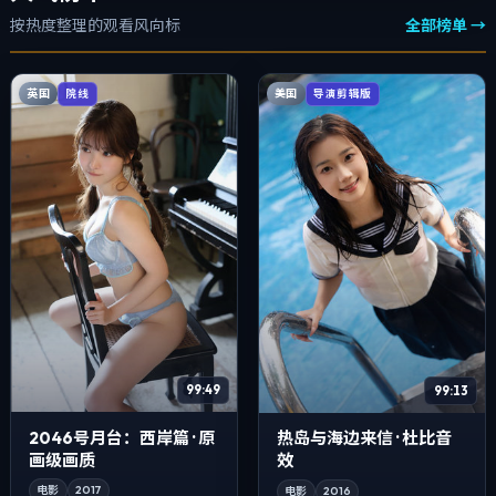
按热度整理的观看风向标
全部榜单 →
英国
美国
院线
导演剪辑版
99:49
99:13
2046号月台：西岸篇 · 原
热岛与海边来信 · 杜比音
画级画质
效
电影
2017
电影
2016