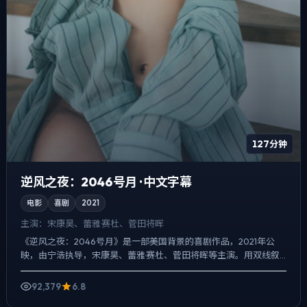
127分钟
逆风之夜：2046号月 · 中文字幕
电影
喜剧
2021
主演：
宋康昊、蕾雅·赛杜、菅田将晖
《逆风之夜：2046号月》是一部美国背景的喜剧作品，2021年公
映，由宁浩执导，宋康昊、蕾雅·赛杜、菅田将晖等主演。用双线叙
事把过去与现在拧成一股绳，冲突并非来自夸张奇观，而来...
92,379
6.8