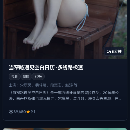
148分钟
当窄路遇见空白日历 · 多线路极速
电影
冒险
2016
主演：
宋康昊、裴斗娜、段奕宏、赵涛 等
《当窄路遇见空白日历》是一部西班牙背景的冒险作品，2016年公
映，由丹尼斯·维伦纽瓦执导，宋康昊、裴斗娜、段奕宏等主演。在
类型片框架里埋入作者式旁白与留白，人物在道德灰区反复试...
89,480
9.1