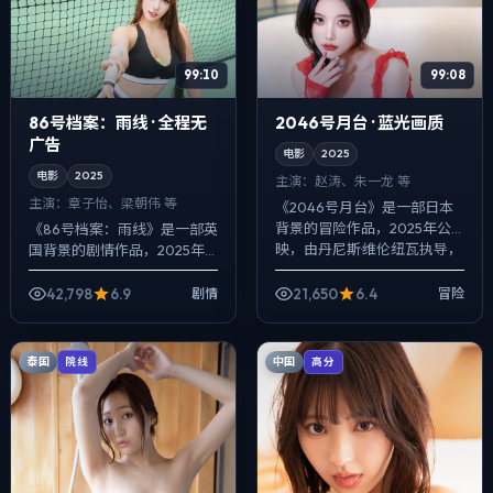
99:10
99:08
86号档案：雨线 · 全程无
2046号月台 · 蓝光画质
广告
电影
2025
电影
2025
主演：
赵涛、朱一龙 等
主演：
章子怡、梁朝伟 等
《2046号月台》是一部日本
背景的冒险作品，2025年公
《86号档案：雨线》是一部英
映，由丹尼斯·维伦纽瓦执导，
国背景的剧情作品，2025年
赵涛、朱一龙、宋康昊等主
公映，由韦斯·安德森执导，章
演。配乐克制，关键场面反而
子怡、梁朝伟、赵涛等主演。
42,798
6.9
21,650
6.4
剧情
冒险
以环境声托...
以冷峻镜头对准普通人的抉择
瞬间，人...
泰国
中国
院线
高分