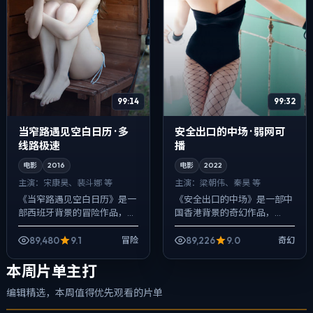
99:14
99:32
当窄路遇见空白日历 · 多
安全出口的中场 · 弱网可
线路极速
播
电影
2016
电影
2022
主演：
宋康昊、裴斗娜 等
主演：
梁朝伟、秦昊 等
《当窄路遇见空白日历》是一
《安全出口的中场》是一部中
部西班牙背景的冒险作品，
国香港背景的奇幻作品，
2016年公映，由丹尼斯·维伦纽
2022年公映，由新海诚执
瓦执导，宋康昊、裴斗娜、段
导，梁朝伟、秦昊、张子枫等
89,480
9.1
89,226
9.0
冒险
奇幻
奕宏等主演。在类型片框架里
主演。配乐克制，关键场面反
埋入作者式...
而以环境声托情绪，...
本周片单主打
编辑精选，本周值得优先观看的片单