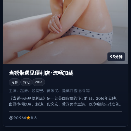
93分钟
当锈带遇见便利店 · 流畅加载
电影
传记
2016
主演：
赵涛、段奕宏、黄政民、提莫西·查拉梅 等
《当锈带遇见便利店》是一部英国背景的传记作品，2016年公映，
由贾樟柯执导，赵涛、段奕宏、黄政民等主演。以冷峻镜头对准普
通人的抉择瞬间，冲突并非来自夸张奇观，而来自信息差与信任...
90,966
8.6