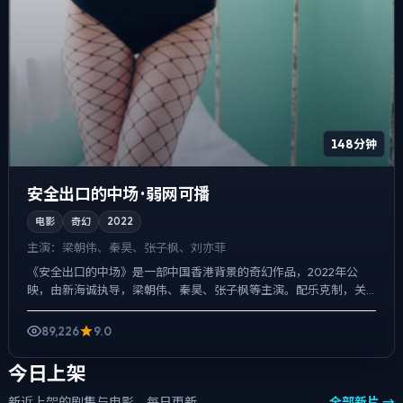
148分钟
安全出口的中场 · 弱网可播
电影
奇幻
2022
主演：
梁朝伟、秦昊、张子枫、刘亦菲
《安全出口的中场》是一部中国香港背景的奇幻作品，2022年公
映，由新海诚执导，梁朝伟、秦昊、张子枫等主演。配乐克制，关
键场面反而以环境声托情绪，悬疑外壳下，更想讨论的是「记忆是...
89,226
9.0
今日上架
新近上架的剧集与电影，每日更新
全部新片 →