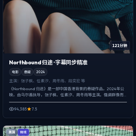
121分钟
Northbound 归途 · 字幕同步精准
电影
悬疑
2024
主演：
张子枫、任素汐、周冬雨、段奕宏 等
《Northbound 归途》是一部中国香港背景的悬疑作品，2024年公
映，由乌尔善执导，张子枫、任素汐、周冬雨等主演。强调群像而
非单一英雄，配角线条同样完整，悬疑外壳下，更想...
94,385
7.5
英国
院线